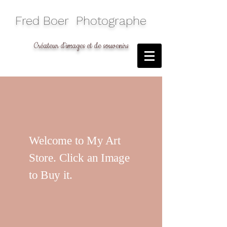
​Fred Boer Photographe
Créateur d'images et de souvenirs
Welcome to My Art
Store. Click an Image
to Buy it.